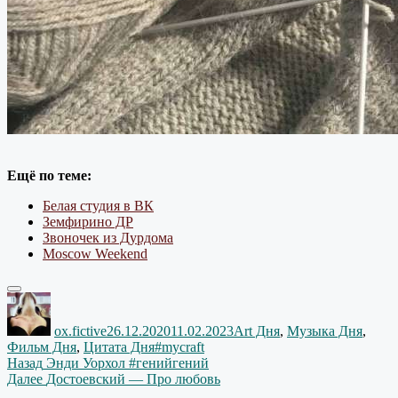
Ещё по теме:
Белая студия в ВК
Земфирино ДР
Звоночек из Дурдома
Moscow Weekend
Автор
Опубликовано
Рубрики
ox.fictive
26.12.2020
11.02.2023
Art Дня
,
Музыка Дня
,
Метки
Фильм Дня
,
Цитата Дня
#mycraft
Навигация
Предыдущая
Назад
Энди Уорхол #генийгений
запись:
Следующая
Далее
Достоевский — Про любовь
по
запись: