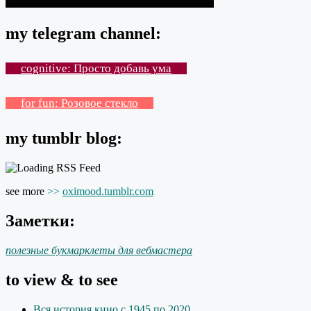
my telegram channel:
cognitive: Просто добавь ума
for fun: Розовое стекло
my tumblr blog:
see more
>>
oximood.tumblr.com
Заметки:
полезные букмарклеты для вебмастера
to view & to see
Вся история кино с 1945 по 2020