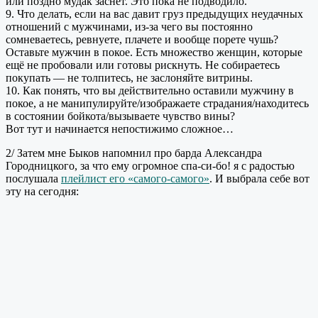
или поздно мудак заснёт. Это пока не подводило.
9. Что делать, если на вас давит груз предыдущих неудачных
отношений с мужчинами, из-за чего вы постоянно
сомневаетесь, ревнуете, плачете и вообще порете чушь?
Оставьте мужчин в покое. Есть множество женщин, которые
ещё не пробовали или готовы рискнуть. Не собираетесь
покупать — не толпитесь, не заслоняйте витрины.
10. Как понять, что вы действительно оставили мужчину в
покое, а не манипулируйте/изображаете страдания/находитесь
в состоянии бойкота/вызываете чувство вины?
Вот тут и начинается непостижимо сложное…
2/ Затем мне Быков напомнил про барда Александра
Городницкого, за что ему огромное спа-си-бо! я с радостью
послушала
плейлист его «самого-самого»
. И выбрала себе вот
эту на сегодня: