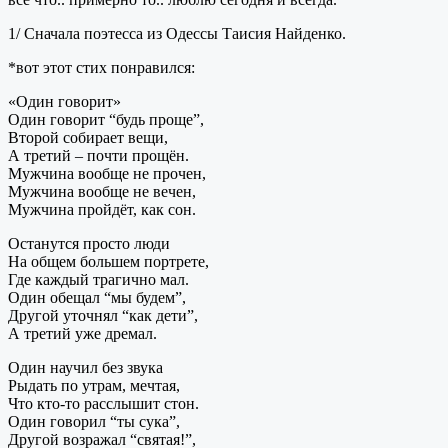
1/ Сначала поэтесса из Одессы Таисия Найденко.
*вот этот стих понравился:
«Один говорит»
Один говорит “будь проще”,
Второй собирает вещи,
А третий – почти прощён.
Мужчина вообще не прочен,
Мужчина вообще не вечен,
Мужчина пройдёт, как сон.
Останутся просто люди
На общем большем портрете,
Где каждый трагично мал.
Один обещал “мы будем”,
Другой уточнял “как дети”,
А третий уже дремал.
Один научил без звука
Рыдать по утрам, мечтая,
Что кто-то расслышит стон.
Один говорил “ты сука”,
Другой возражал “святая!”,