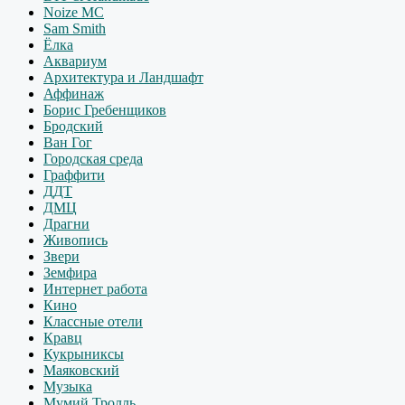
Noize MC
Sam Smith
Ёлка
Аквариум
Архитектура и Ландшафт
Аффинаж
Борис Гребенщиков
Бродский
Ван Гог
Городская среда
Граффити
ДДТ
ДМЦ
Драгни
Живопись
Звери
Земфира
Интернет работа
Кино
Классные отели
Кравц
Кукрыниксы
Маяковский
Музыка
Мумий Тролль