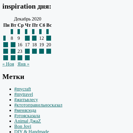
записям
inspiration дня:
Декабрь 2020
Пн
Вт
Ср
Чт
Пт
Сб
Вс
1
2
3
4
5
6
7
8
9
10
11
12
13
14
15
16
17
18
19
20
21
22
23
24
25
26
27
28
29
30
31
« Ноя
Янв »
Метки
#mycraft
#mytravel
#житьвлесу
#ктотоправильносказал
#менясюда
#этоясказала
Animal ДжаZ
Bon Jovi
DIY & Handmade