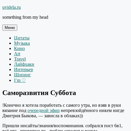
Перейти
uvidela.ru
к
something from my head
содержимому
Меню
Цитаты
Музыка
Кино
Art
Travel
Лайфхаки
Интерьер
Шопинг
I’m ♡
Саморазвития Суббота
!Конечно я хотела поработать с самого утра, но взяв в руки
вязание под
очередной эфир
непревзойдённого никем нигде
Дмитрия Быкова, — зависла в облаках))
Пришли инсайты/знания/воспоминания. собрался пост 6в1,
всё что.. примерно то.. люблю сегодня и всегда.