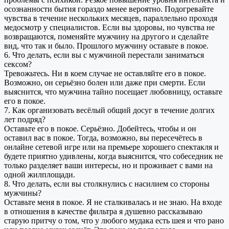
осознанности бытия гораздо менее вероятно. Подогревайте
чувства в течение нескольких месяцев, параллельно проходя
медосмотр у специалистов. Если вы здоровы, но чувства не
возвращаются, поменяйте мужчину на другого и сделайте
вид, что так и было. Прошлого мужчину оставьте в покое.
6. Что делать, если вы с мужчиной перестали заниматься
сексом?
Тревожьтесь. Ни в коем случае не оставляйте его в покое.
Возможно, он серьёзно болен или даже при смерти. Если
выяснится, что мужчина тайно посещает любовницу, оставьте
его в покое.
7. Как организовать весёлый общий досуг в течение долгих
лет подряд?
Оставьте его в покое. Серьёзно. Добейтесь, чтобы и он
оставил вас в покое. Тогда, возможно, вы пересечётесь в
онлайне сетевой игре или на премьере хорошего спектакля и
будете приятно удивлены, когда выяснится, что собеседник не
только разделяет ваши интересы, но и проживает с вами на
одной жилплощади.
8. Что делать, если вы столкнулись с насилием со стороны
мужчины?
Оставьте меня в покое. Я не сталкивалась и не знаю. На входе
в отношения в качестве фильтра я душевно рассказываю
старую притчу о том, что у любого мудака есть шея и что рано