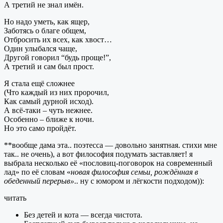
А третий не знал имён.
Но надо уметь, как ящер,
Заботясь о благе общем,
Отбросить их всех, как хвост…
Один улыбался чаще,
Другой говорил “будь проще!”,
А третий и сам был прост.
Я стала ещё сложнее
(Что каждый из них пророчил,
Как самый дурной исход).
А всё-таки – чуть нежнее.
Особенно – ближе к ночи.
Но это само пройдёт.
**вообще дама эта.. поэтесса — довольно занятная. стихи мне
так.. не очень), а вот философия подумать заставляет! я
выбрала несколько её «пословиц-поговорок на современный
лад» по её словам «
новая философия семьи, рождённая в
обеденный перерыв»
.. ну с юмором и лёгкости подходом)):
читать
Без детей и кота — всегда чистота.