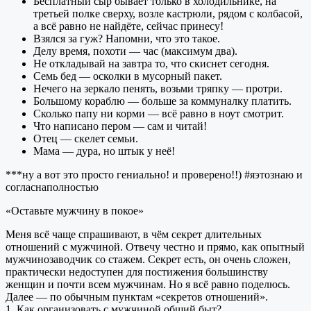
Бесплатный сыр бывает только в холодильнике, на
третьей полке сверху, возле кастрюли, рядом с колбасой,
а всё равно не найдёте, сейчас принесу!
Взялся за гуж? Напомни, что это такое.
Делу время, похоти — час (максимум два).
Не откладывай на завтра то, что скиснет сегодня.
Семь бед — осколки в мусорный пакет.
Нечего на зеркало пенять, возьми тряпку — протри.
Большому кораблю — больше за коммуналку платить.
Сколько папу ни корми — всё равно в ноут смотрит.
Что написано пером — сам и читай!
Отец — скелет семьи.
Мама — дура, но штык у неё!
***ну а вот это просто гениально! и проверено!!) #яэтознаю и
согласнаполностью
«Оставьте мужчину в покое»
Меня всё чаще спрашивают, в чём секрет длительных
отношений с мужчиной. Отвечу честно и прямо, как опытный
мужчинозаводчик со стажем. Секрет есть, он очень сложен,
практически недоступен для постижения большинству
женщин и почти всем мужчинам. Но я всё равно поделюсь.
Далее — по обычным пунктам «секретов отношений».
1. Как организовать с мужчиной общий быт?