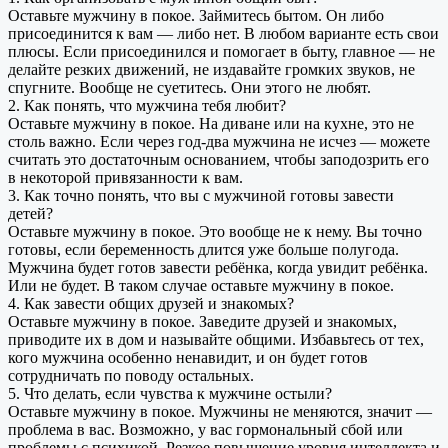
Оставьте мужчину в покое. Займитесь бытом. Он либо
присоединится к вам — либо нет. В любом варианте есть свои
плюсы. Если присоединился и помогает в быту, главное — не
делайте резких движений, не издавайте громких звуков, не
спугните. Вообще не суетитесь. Они этого не любят.
2. Как понять, что мужчина тебя любит?
Оставьте мужчину в покое. На диване или на кухне, это не
столь важно. Если через год-два мужчина не исчез — можете
считать это достаточным основанием, чтобы заподозрить его
в некоторой привязанности к вам.
3. Как точно понять, что вы с мужчиной готовы завести
детей?
Оставьте мужчину в покое. Это вообще не к нему. Вы точно
готовы, если беременность длится уже больше полугода.
Мужчина будет готов завести ребёнка, когда увидит ребёнка.
Или не будет. В таком случае оставьте мужчину в покое.
4. Как завести общих друзей и знакомых?
Оставьте мужчину в покое. Заведите друзей и знакомых,
приводите их в дом и называйте общими. Избавьтесь от тех,
кого мужчина особенно ненавидит, и он будет готов
сотрудничать по поводу остальных.
5. Что делать, если чувства к мужчине остыли?
Оставьте мужчину в покое. Мужчины не меняются, значит —
проблема в вас. Возможно, у вас гормональный сбой или
проблемы с психикой. Резкое повышение уровня интеллекта и