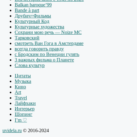
Balkan baroque’99
Bande à part
Друбич+Фильмы
Культурный Код
Культурные художества
Сохрани мою речь — Noize MC
Тарковский
смотреть Ван Гога в Амстердаме
всегда говорить правду
с Бродским по Венеции гулять
3 важных фильма о Планете
Слова культур
Цитаты
Музыка
Кино
Art
Travel
Лайфхаки
Интерьер
Шопинг
I’m ♡
uvidela.ru
© 2016-2024