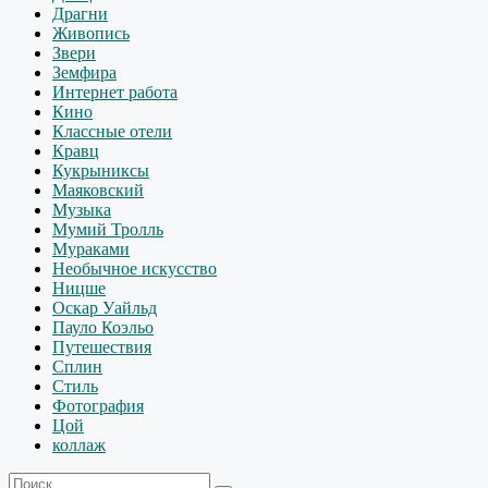
Драгни
Живопись
Звери
Земфира
Интернет работа
Кино
Классные отели
Кравц
Кукрыниксы
Маяковский
Музыка
Мумий Тролль
Мураками
Необычное искусство
Ницше
Оскар Уайльд
Пауло Коэльо
Путешествия
Сплин
Стиль
Фотография
Цой
коллаж
Искать: