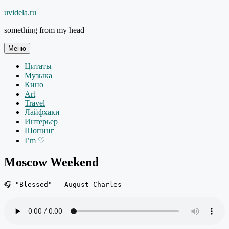
Перейти
uvidela.ru
к
something from my head
содержимому
Меню
Цитаты
Музыка
Кино
Art
Travel
Лайфхаки
Интерьер
Шопинг
I’m ♡
Moscow Weekend
🎧 "Blessed" — August Charles