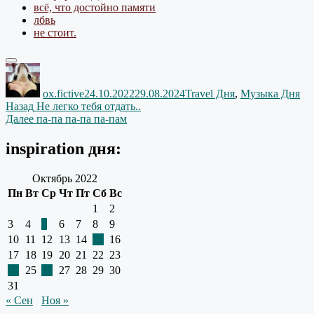
всё, что достойно памяти
лбвь
не стоит.
Автор
Опубликовано
Рубрики
ox.fictive
24.10.2022
29.08.2024
Travel Дня
,
Музыка Дня
Навигация
Предыдущая
Назад
Не легко тебя отдать..
запись:
Следующая
Далее
па-па па-па па-пам
по
запись:
записям
inspiration дня:
Октябрь 2022
Пн
Вт
Ср
Чт
Пт
Сб
Вс
1
2
3
4
5
6
7
8
9
10
11
12
13
14
15
16
17
18
19
20
21
22
23
24
25
26
27
28
29
30
31
« Сен
Ноя »