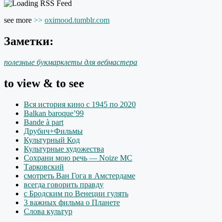
see more
>>
oximood.tumblr.com
Заметки:
полезные букмарклеты для вебмастера
to view & to see
Вся история кино с 1945 по 2020
Balkan baroque’99
Bande à part
Друбич+Фильмы
Культурный Код
Культурные художества
Сохрани мою речь — Noize MC
Тарковский
смотреть Ван Гога в Амстердаме
всегда говорить правду
с Бродским по Венеции гулять
3 важных фильма о Планете
Слова культур