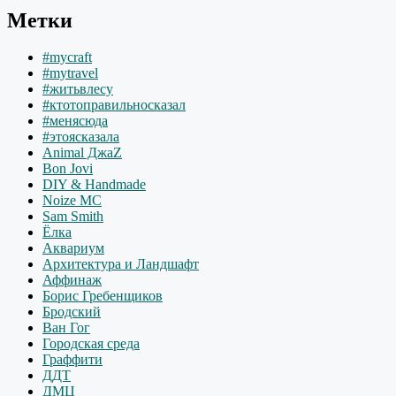
Метки
#mycraft
#mytravel
#житьвлесу
#ктотоправильносказал
#менясюда
#этоясказала
Animal ДжаZ
Bon Jovi
DIY & Handmade
Noize MC
Sam Smith
Ёлка
Аквариум
Архитектура и Ландшафт
Аффинаж
Борис Гребенщиков
Бродский
Ван Гог
Городская среда
Граффити
ДДТ
ДМЦ