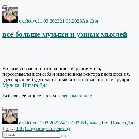
Автор
Опубликовано
Рубрики
ox.fictive
21.03.2023
21.03.2023
Art Дня
всё больше музыки и умных мыслей
В связи со сменой отношения к картине мира,
переосмыслением себя и изменением вектора вдохновения,
здесь вряд ли будут часто появляться новые посты из рубрик
Музыка
|
Цитата Дня
.
Всё свежее ищите в этом
телеграм-канале
.
Автор
Опубликовано
Рубрики
ox.fictive
21.03.2023
24.10.2023
Музыка Дня
,
Цитата Дня
Пагинация
Страница
Страница
Страница
1
2
…
140
Следующая страница
Искать:
записей
Поиск