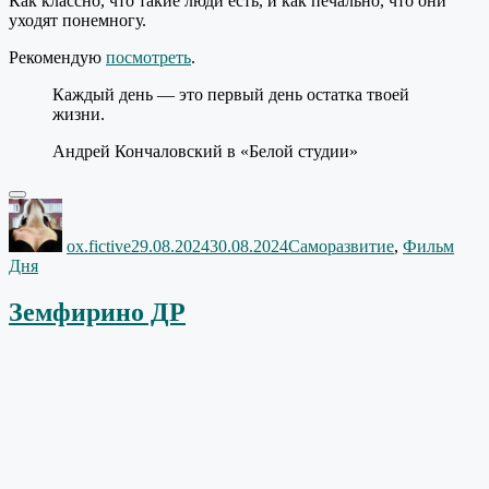
Как классно, что такие люди есть, и как печально, что они
уходят понемногу.
Рекомендую
посмотреть
.
Каждый день — это первый день остатка твоей
жизни.
Андрей Кончаловский в «Белой студии»
Автор
Опубликовано
Рубрики
ox.fictive
29.08.2024
30.08.2024
Саморазвитие
,
Фильм
Дня
Земфирино ДР