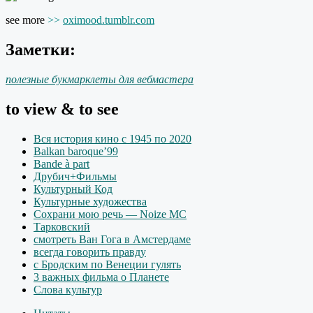
see more
>>
oximood.tumblr.com
Заметки:
полезные букмарклеты для вебмастера
to view & to see
Вся история кино с 1945 по 2020
Balkan baroque’99
Bande à part
Друбич+Фильмы
Культурный Код
Культурные художества
Сохрани мою речь — Noize MC
Тарковский
смотреть Ван Гога в Амстердаме
всегда говорить правду
с Бродским по Венеции гулять
3 важных фильма о Планете
Слова культур