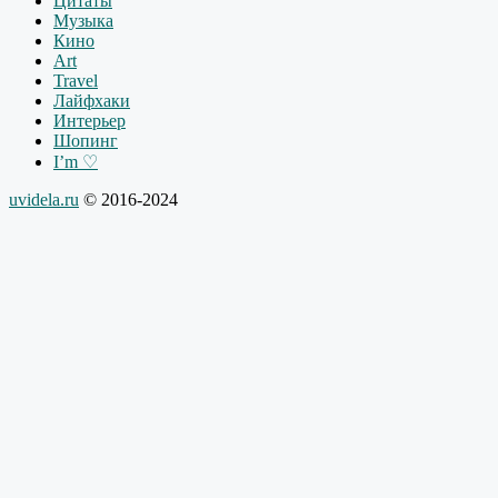
Цитаты
Музыка
Кино
Art
Travel
Лайфхаки
Интерьер
Шопинг
I’m ♡
uvidela.ru
© 2016-2024