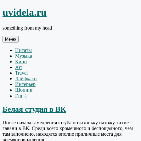
Перейти
uvidela.ru
к
содержимому
something from my head
Меню
Цитаты
Музыка
Кино
Art
Travel
Лайфхаки
Интерьер
Шопинг
I’m ♡
Белая студия в ВК
После начала замедления ютуба потихоньку нахожу тихие
гавани в ВК. Среди всего кромешного и беспощадного, чем
там заполнено, находятся вполне приличные места для
времяпровождения.