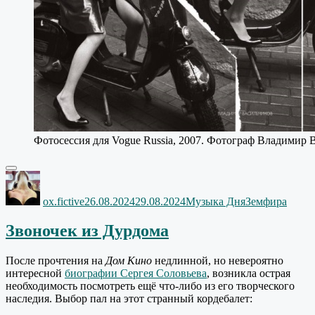
Фотосессия для Vogue Russia, 2007. Фотограф Владимир 
Автор
Опубликовано
Рубрики
Метки
ox.fictive
26.08.2024
29.08.2024
Музыка Дня
Земфира
Звоночек из Дурдома
После прочтения на
Дом Кино
недлинной, но невероятно
интересной
биографии Сергея Соловьева
, возникла острая
необходимость посмотреть ещё что-либо из его творческого
наследия. Выбор пал на этот странный кордебалет: