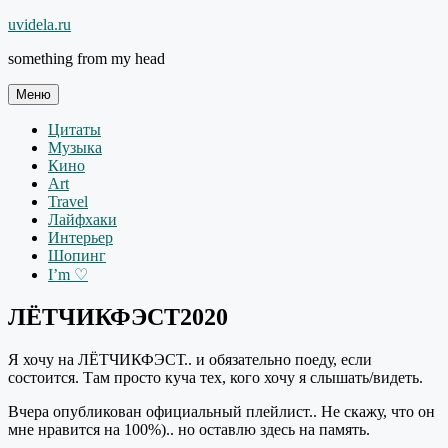
Перейти
uvidela.ru
к
something from my head
содержимому
Меню
Цитаты
Музыка
Кино
Art
Travel
Лайфхаки
Интерьер
Шопинг
I’m ♡
ЛЁТЧИКФЭСТ2020
Я хочу на ЛЁТЧИКФЭСТ.. и обязательно поеду, если
состоится. Там просто куча тех, кого хочу я слышать/видеть.
Вчера опубликован официальный плейлист.. Не скажу, что он
мне нравится на 100%).. но оставлю здесь на память.