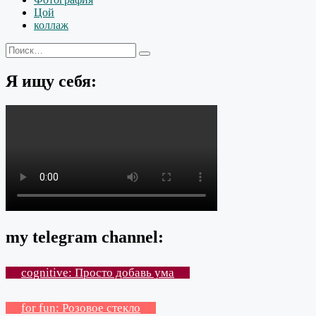
Цой
коллаж
Искать:
Поиск
Я ищу себя:
my telegram channel:
cognitive: Просто добавь ума
for fun: Розовое стекло