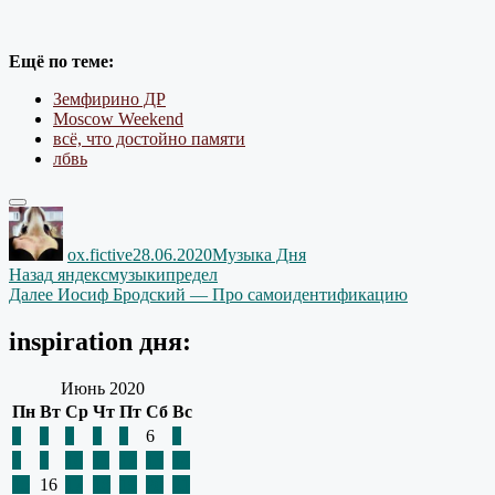
Ещё по теме:
Земфирино ДР
Moscow Weekend
всё, что достойно памяти
лбвь
Автор
Опубликовано
Рубрики
ox.fictive
28.06.2020
Музыка Дня
Навигация
Предыдущая
Назад
яндексмузыкипредел
запись:
Следующая
Далее
Иосиф Бродский — Про самоидентификацию
по
запись:
записям
inspiration дня:
Июнь 2020
Пн
Вт
Ср
Чт
Пт
Сб
Вс
1
2
3
4
5
6
7
8
9
10
11
12
13
14
15
16
17
18
19
20
21