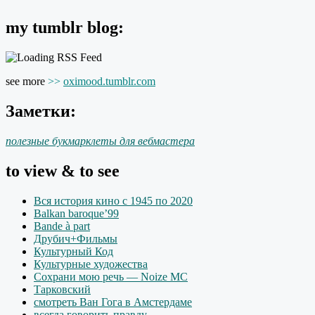
my tumblr blog:
see more
>>
oximood.tumblr.com
Заметки:
полезные букмарклеты для вебмастера
to view & to see
Вся история кино с 1945 по 2020
Balkan baroque’99
Bande à part
Друбич+Фильмы
Культурный Код
Культурные художества
Сохрани мою речь — Noize MC
Тарковский
смотреть Ван Гога в Амстердаме
всегда говорить правду