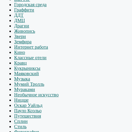
Городская среда
Граффити
ДДТ
ДМЦ
Драгни
Живопись
Звери
Земфира
Интернет работа
Кино
Классные отели
Кравц
Кукрыниксы
Маяковский
Музыка
Мумий Тролль
Мураками
Необычное искусство
Ницше
Оскар Уайльд
Пауло Коэльо
Путешествия
Сплин
Стиль
Фотография