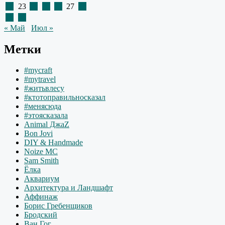
22
23
24
25
26
27
28
29
30
« Май
Июл »
Метки
#mycraft
#mytravel
#житьвлесу
#ктотоправильносказал
#менясюда
#этоясказала
Animal ДжаZ
Bon Jovi
DIY & Handmade
Noize MC
Sam Smith
Ёлка
Аквариум
Архитектура и Ландшафт
Аффинаж
Борис Гребенщиков
Бродский
Ван Гог