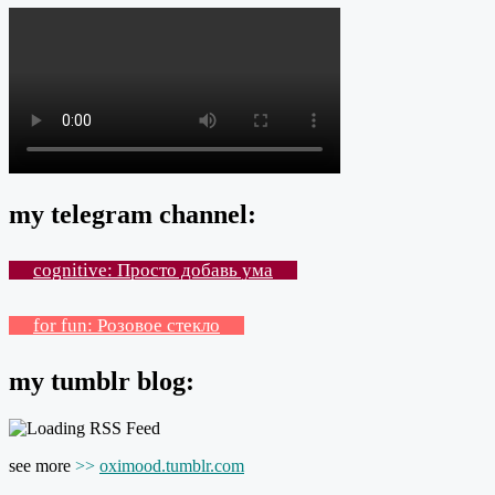
my telegram channel:
cognitive: Просто добавь ума
for fun: Розовое стекло
my tumblr blog:
see more
>>
oximood.tumblr.com