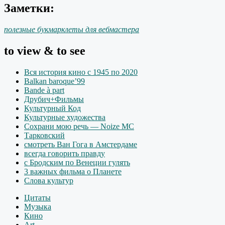
Заметки:
полезные букмарклеты для вебмастера
to view & to see
Вся история кино с 1945 по 2020
Balkan baroque’99
Bande à part
Друбич+Фильмы
Культурный Код
Культурные художества
Сохрани мою речь — Noize MC
Тарковский
смотреть Ван Гога в Амстердаме
всегда говорить правду
с Бродским по Венеции гулять
3 важных фильма о Планете
Слова культур
Цитаты
Музыка
Кино
Art