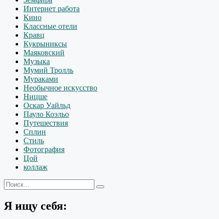
Интернет работа
Кино
Классные отели
Кравц
Кукрыниксы
Маяковский
Музыка
Мумий Тролль
Мураками
Необычное искусство
Ницше
Оскар Уайльд
Пауло Коэльо
Путешествия
Сплин
Стиль
Фотография
Цой
коллаж
Искать:
Поиск
Я ищу себя: