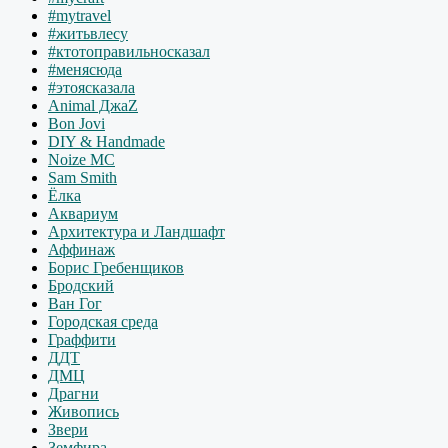
#mytravel
#житьвлесу
#ктотоправильносказал
#менясюда
#этоясказала
Animal ДжаZ
Bon Jovi
DIY & Handmade
Noize MC
Sam Smith
Ёлка
Аквариум
Архитектура и Ландшафт
Аффинаж
Борис Гребенщиков
Бродский
Ван Гог
Городская среда
Граффити
ДДТ
ДМЦ
Драгни
Живопись
Звери
Земфира