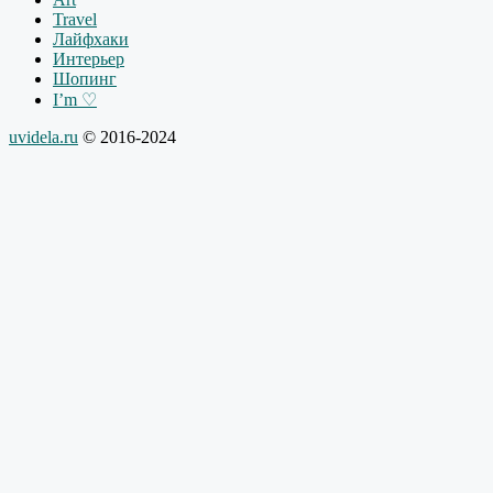
Travel
Лайфхаки
Интерьер
Шопинг
I’m ♡
uvidela.ru
© 2016-2024