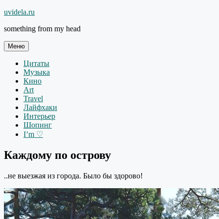
Перейти
uvidela.ru
к
something from my head
содержимому
Меню
Цитаты
Музыка
Кино
Art
Travel
Лайфхаки
Интерьер
Шопинг
I’m ♡
Каждому по острову
..не выезжая из города. Было бы здорово!