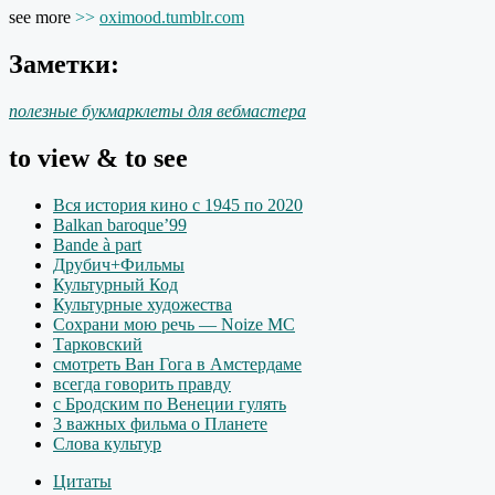
see more
>>
oximood.tumblr.com
Заметки:
полезные букмарклеты для вебмастера
to view & to see
Вся история кино с 1945 по 2020
Balkan baroque’99
Bande à part
Друбич+Фильмы
Культурный Код
Культурные художества
Сохрани мою речь — Noize MC
Тарковский
смотреть Ван Гога в Амстердаме
всегда говорить правду
с Бродским по Венеции гулять
3 важных фильма о Планете
Слова культур
Цитаты