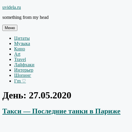
Перейти
uvidela.ru
к
something from my head
содержимому
Меню
Цитаты
Музыка
Кино
Art
Travel
Лайфхаки
Интерьер
Шопинг
I’m ♡
День:
27.05.2020
Такси — Последние танки в Париже