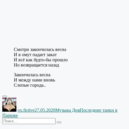
Смотри закончилась весна
И в омут падает закат
И всё как будто-бы прошло
Но возвращается назад
Закончилась весна
И между нами вновь
Слепые города..
Автор
Опубликовано
Рубрики
Метки
ox.fictive
27.05.2020
Музыка Дня
Последние танки в
Париже
Искать:
Поиск