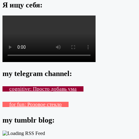
Я ищу себя:
my telegram channel:
cognitive: Просто добавь ума
for fun: Розовое стекло
my tumblr blog: