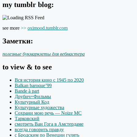
my tumblr blog:
see more
>>
oximood.tumblr.com
Заметки:
полезные букмарклеты для вебмастера
to view & to see
Вся история кино с 1945 по 2020
Balkan baroque’99
Bande à part
Друбич+Фильмы
Культурный Код
Культурные художества
Сохрани мою речь — Noize MC
Тарковский
смотреть Ван Гога в Амстердаме
всегда говорить правду
с Бродским по Венеции гулять