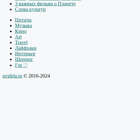
3 важных фильма о Планете
Слова культур
Цитаты
Музыка
Кино
Art
Travel
Лайфхаки
Интерьер
Шопинг
I’m ♡
uvidela.ru
© 2016-2024