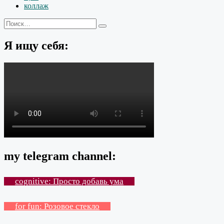
коллаж
Искать:
Поиск
Я ищу себя:
my telegram channel:
cognitive: Просто добавь ума
for fun: Розовое стекло