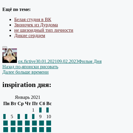
Ещё по теме:
Белая студия в ВК
Звоночек из Дурдома
не шизоидный тип личности
Дикие сердцем
Автор
Опубликовано
Рубрики
ox.fictive
30.01.2021
09.02.2023
Фильм Дня
Навигация
Предыдущая
Назад
по-японски рисовать
запись:
Следующая
Далее
больше времени
по
запись:
записям
inspiration дня:
Январь 2021
Пн
Вт
Ср
Чт
Пт
Сб
Вс
1
2
3
4
5
6
7
8
9
10
11
12
13
14
15
16
17
18
19
20
21
22
23
24