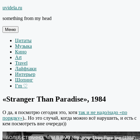
Перейти
uvidela.ru
к
something from my head
содержимому
Меню
Цитаты
Музыка
Кино
Art
Travel
Лайфхаки
Интерьер
Шопинг
I’m ♡
«Stranger Than Paradise», 1984
О да, я посмотрю сегодня это, хотя
так и не надо/надо «по
порядку»
).. Но это случай, когда можно всё нарушить, и есть с
кем посмотреть вне очереди))