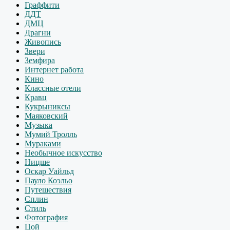
Граффити
ДДТ
ДМЦ
Драгни
Живопись
Звери
Земфира
Интернет работа
Кино
Классные отели
Кравц
Кукрыниксы
Маяковский
Музыка
Мумий Тролль
Мураками
Необычное искусство
Ницше
Оскар Уайльд
Пауло Коэльо
Путешествия
Сплин
Стиль
Фотография
Цой