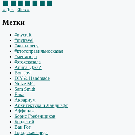
25
26
27
28
29
30
31
« Дек
Фев »
Метки
#mycraft
#mytravel
#житьвлесу
#ктотоправильносказал
#менясюда
#этоясказала
Animal ДжаZ
Bon Jovi
DIY & Handmade
Noize MC
Sam Smith
Ёлка
Аквариум
Архитектура и Ландшафт
Аффинаж
Борис Гребенщиков
Бродский
Ван Гог
Городская среда