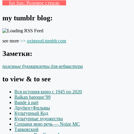
for fun: Розовое стекло
my tumblr blog:
see more
>>
oximood.tumblr.com
Заметки:
полезные букмарклеты для вебмастера
to view & to see
Вся история кино с 1945 по 2020
Balkan baroque’99
Bande à part
Друбич+Фильмы
Культурный Код
Культурные художества
Сохрани мою речь — Noize MC
Тарковский