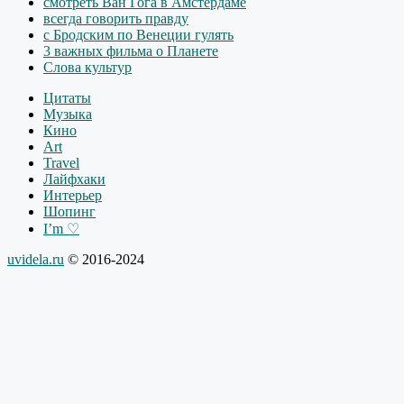
смотреть Ван Гога в Амстердаме
всегда говорить правду
с Бродским по Венеции гулять
3 важных фильма о Планете
Слова культур
Цитаты
Музыка
Кино
Art
Travel
Лайфхаки
Интерьер
Шопинг
I’m ♡
uvidela.ru
© 2016-2024