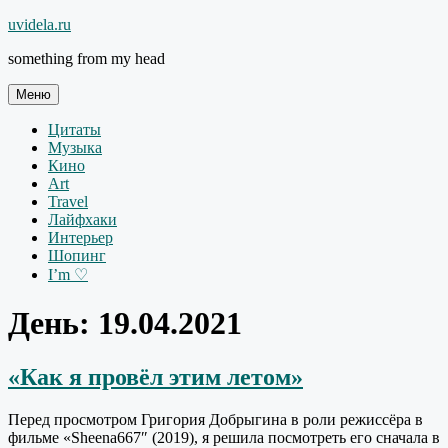
Перейти
uvidela.ru
к
something from my head
содержимому
Меню
Цитаты
Музыка
Кино
Art
Travel
Лайфхаки
Интерьер
Шопинг
I’m ♡
День:
19.04.2021
«Как я провёл этим летом»
Перед просмотром Григория Добрыгина в роли режиссёра в
фильме «
Sheena667″
(2019), я решила посмотреть его сначала в