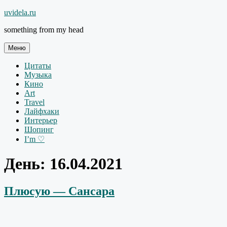
Перейти
uvidela.ru
к
something from my head
содержимому
Меню
Цитаты
Музыка
Кино
Art
Travel
Лайфхаки
Интерьер
Шопинг
I’m ♡
День:
16.04.2021
Плюсую — Сансара