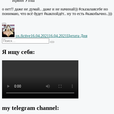
Ирвин Уэлш
о нет!! даже не думай.. даже и не начинай)) #сказалаясебе но
понимаю, что всё будет #какпойдёт.. ну то есть #какобычно..)))
Автор
Опубликовано
Рубрики
ox.fictive
16.04.2021
16.04.2021
Цитата Дня
Искать:
Поиск
Я ищу себя:
my telegram channel: