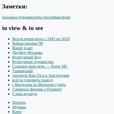
Заметки:
полезные букмарклеты для вебмастера
to view & to see
Вся история кино с 1945 по 2020
Balkan baroque’99
Bande à part
Друбич+Фильмы
Культурный Код
Культурные художества
Сохрани мою речь — Noize MC
Тарковский
смотреть Ван Гога в Амстердаме
всегда говорить правду
с Бродским по Венеции гулять
3 важных фильма о Планете
Слова культур
Цитаты
Музыка
Кино