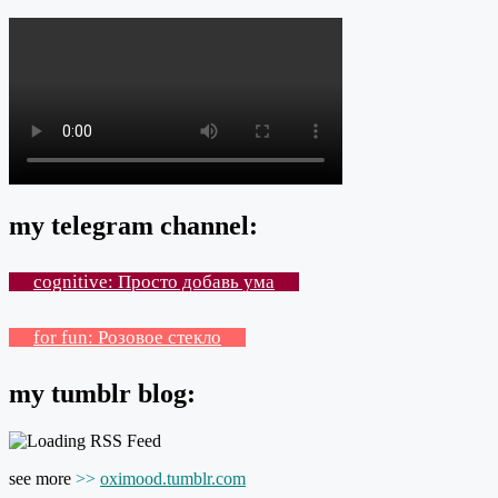
my telegram channel:
cognitive: Просто добавь ума
for fun: Розовое стекло
my tumblr blog:
see more
>>
oximood.tumblr.com