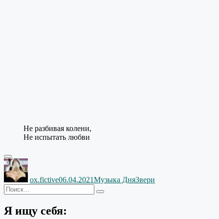
Не разбивая колени,
Не испытать любви
Автор
Опубликовано
Рубрики
Метки
ox.fictive
06.04.2021
Музыка Дня
Звери
Искать:
Поиск
Я ищу себя: