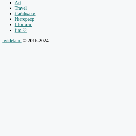
Art
Travel
Лайфхаки
Интерьер
Шопинг
I’m ♡
uvidela.ru
© 2016-2024