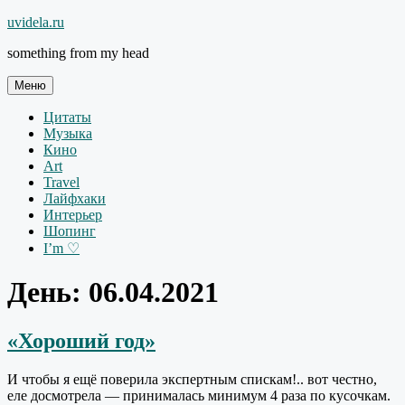
Перейти
uvidela.ru
к
something from my head
содержимому
Меню
Цитаты
Музыка
Кино
Art
Travel
Лайфхаки
Интерьер
Шопинг
I’m ♡
День:
06.04.2021
«Хороший год»
И чтобы я ещё поверила экспертным спискам!.. вот честно,
еле досмотрела — принималась минимум 4 раза по кусочкам.