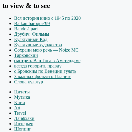
to view & to see
Вся история кино с 1945 по 2020
Balkan baroque’99
Bande à part
Друбич+Фильмы
Культурный Код
Культурные художества
Сохрани мою речь — Noize MC
Тарковский
смотреть Ван Гога в Амстердаме
всегда говорить правду
с Бродским по Венеции гулять
3 важных фильма о Планете
Слова культур
Цитаты
Музыка
Кино
Art
Travel
Лайфхаки
Интерьер
Шопинг