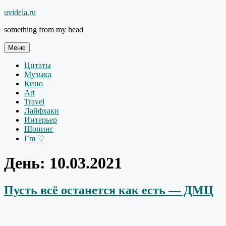
Перейти
uvidela.ru
к
something from my head
содержимому
Меню
Цитаты
Музыка
Кино
Art
Travel
Лайфхаки
Интерьер
Шопинг
I’m ♡
День:
10.03.2021
Пусть всё останется как есть — ДМЦ