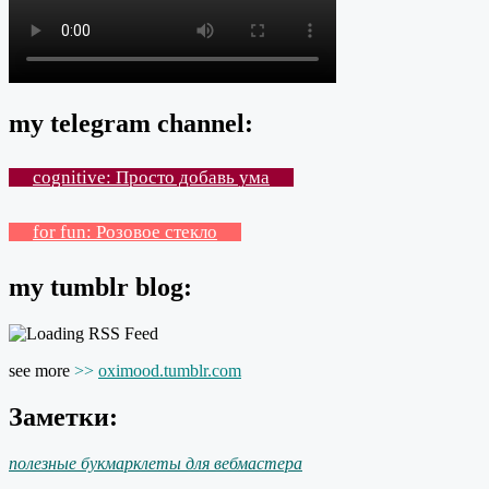
my telegram channel:
cognitive: Просто добавь ума
for fun: Розовое стекло
my tumblr blog:
see more
>>
oximood.tumblr.com
Заметки:
полезные букмарклеты для вебмастера