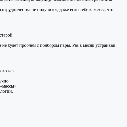
 сотрудничества
не получится,
даже если тебе кажется, что
старой.
а
не будет
проблем
с подбором
пары.
Раз в месяц
устраивай
охозяек.
учно.
 «массы».
логии.