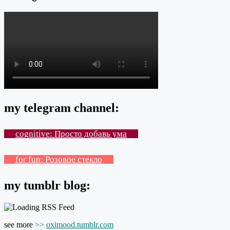
my telegram channel:
cognitive: Просто добавь ума
for fun: Розовое стекло
my tumblr blog:
see more
>>
oximood.tumblr.com