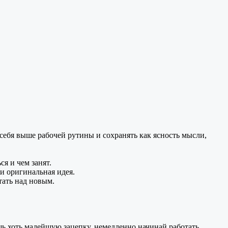
себя выше рабочей рутины
и сохранять
как ясность мысли,
ься
и чем
занят.
и оригинальная идея.
тать над новым.
ь хоть малейшую зацепку, немедленно начинай работать.