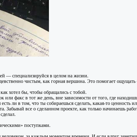
ией — специализируйся
в целом
на жизни.
девственно чистым, как горная вершина.
Это помогает
ощущать 
 как
хотел бы,
чтобы обращались
с тобой.
ок или факс
в тот же
день, вне зависимости
от того,
где находиш
я
есть ли
в том,
что
ты собираешься
сделать,
какая-то
ценность ил
кта. Забывай все
о сделанном
проекте, как только начинаешь рабо
 сделал.
гическими» поступками.
м
человеком,
за каждым
моментом времени.
И если
вдруг заметиш