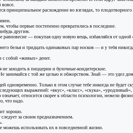
й
вовсе.
тся принципиальное расхождение
во взглядах,
то плодотворного
ивен.
ем, чтобы первые постепенно превратились
в последние.
нибудь
другим.
ое равновесие — покупая одну новую вещь, избавляйся
от одной
него белья
и тридцать
одинаковых пар носков — и
у тебя
никогд
и
с собой
«живых» денег.
ся
не заходить
в пиццерии
и булочные-кондитерские.
Не занимайся
с той же
целью
и обжорством.
Знай —
это удел дом
щей одновременно. Только
в этом
случае тебе никогда
не будет
ск
следующих выражений: «вкус», «класс», «скука», «уродливый»,
 означает, относится скорее
к области
психологии, нежели физио
, что надо.
чит
хорошо.
 следует
за своим
предназначением.
ь.
е можешь
использовать их
в повседневной
жизни.