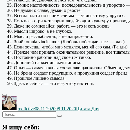
Помни: настойчивость, последовательность
и упорство
— 
Не думай
о славе,
думай
о работе.
Всегда плати по своим счетам — учись этому
у других.
Есть всего три категории людей: одни культуру производ
Даже
не сомневайся:
работа — это
и есть
жизнь.
Мысли широко, а
не глубоко.
Мысли расслабленно, а
не напряженно.
Знай: omnia vincit amor. (Любовь побеждает все. — лат.)
Если хочешь, чтобы мир менялся, меняй его сам. (Ганди)
Прежде чем принять окончательное решение, все тщательн
Постоянно работай над своей жизнью.
Дополняй сложение вычитанием.
Опыт — самая важная составляющая жизни. Обмен идея
Не бренд создает продукцию,
а продукция
создает бренд.
Прошлое лишено смысла.
Здесь
и сейчас
— это все, что
у нас
есть.
Автор
Опубликовано
Рубрики
ox.fictive
08.11.2020
08.11.2020
Цитата Дня
Искать:
Поиск
Я ищу себя: