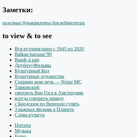
Заметки:
полезные букмарклеты для вебмастера
to view & to see
Вся история кино с 1945 по 2020
Balkan baroque’99
Bande à part
Друбич+Фильмы
Культурный Код
Культурные художества
Сохрани мою речь — Noize MC
Тарковский
смотреть Ван Гога в Амстердаме
всегда говорить правду
с Бродским по Венеции гулять
3 важных фильма о Планете
Слова культур
Цитаты
Музыка
Кино