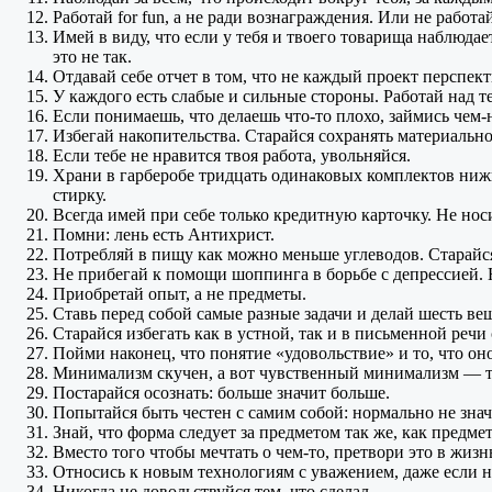
Работай for fun, а
не ради
вознаграждения.
Или не работа
Имей
в виду,
что если
у тебя
и твоего
товарища наблюдае
это
не так.
Отдавай себе отчет
в том,
что
не каждый
проект перспект
У каждого есть слабые
и сильные
стороны. Работай над т
Если понимаешь, что делаешь
что-то
плохо, займись
чем-
Избегай накопительства. Старайся сохранять материальн
Если тебе
не нравится
твоя работа, увольняйся.
Храни
в гарберобе
тридцать одинаковых комплектов ниж
стирку.
Всегда имей при себе только кредитную карточку.
Не нос
Помни: лень есть Антихрист.
Потребляй
в пищу
как можно меньше углеводов. Старай
Не прибегай
к помощи
шоппинга
в борьбе
с депрессией.
Приобретай опыт, а
не предметы.
Ставь перед собой самые разные задачи
и делай
шесть ве
Старайся избегать как
в устной,
так и
в письменной
речи 
Пойми наконец, что понятие «удовольствие»
и то,
что оно
Минимализм скучен,
а вот
чувственный минимализм — то
Постарайся осознать: больше значит больше.
Попытайся быть честен
с самим
собой: нормально
не зна
Знай, что форма следует
за предметом
так же,
как предмет
Вместо того чтобы мечтать
о чем-то,
претвори это
в жизн
Относись
к новым
технологиям
с уважением,
даже если
н
Никогда
не довольствуйся
тем, что сделал.