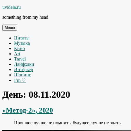
Перейти
uvidela.ru
к
something from my head
содержимому
Меню
Цитаты
Музыка
Кино
Art
Travel
Лайфхаки
Интерьер
Шопинг
I’m ♡
День:
08.11.2020
«Метод-2», 2020
Прошлое лучше не помнить, будущее лучше не знать.