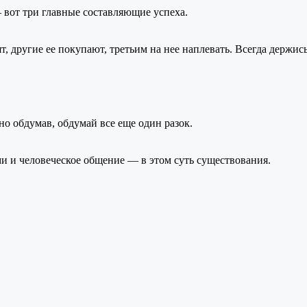
вот три главные составляющие успеха.
ят, другие
ее покупают,
третьим
на нее
наплевать. Всегда держись
о обдумав, обдумай все еще один разок.
ми
и человеческое
общение —
в этом
суть существования.