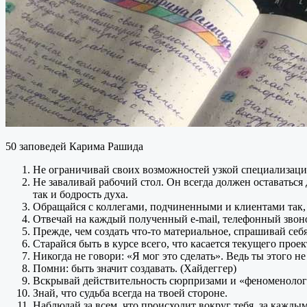
50 заповедей Карима Рашида
Не ограничивай своих возможностей узкой специализац
Не заваливай рабочий стол.
Он всегда
должен оставаться 
так
и бодрость
духа.
Обращайся
с коллегами,
подчиненными
и клиентами
так,
Отвечай
на каждый
полученный
е-mail,
телефонный звон
Прежде, чем создать
что-то
материальное, спрашивай себ
Старайся быть
в курсе
всего, что касается текущего прое
Никогда
не говори:
«Я мог это сделать».
Ведь ты этого
не
Помни: быть значит создавать. (Хайдеггер)
Вскрывай действительность сюрпризами и «феноменоло
Знай, что судьба всегда
на твоей
стороне.
Наблюдай
за всем,
что происходит вокруг тебя,
за кажды