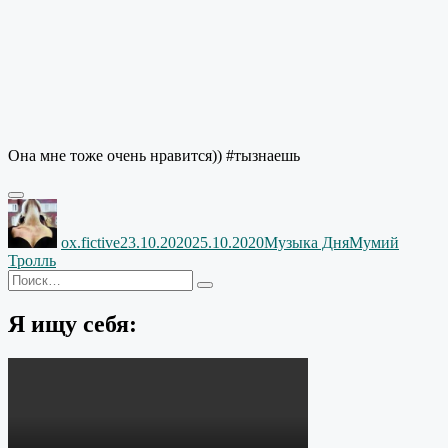
Она мне тоже очень нравится)) #тызнаешь
Автор
Опубликовано
Рубрики
Метки
ox.fictive
23.10.2020
25.10.2020
Музыка Дня
Мумий
Тролль
Искать:
Поиск
Я ищу себя: