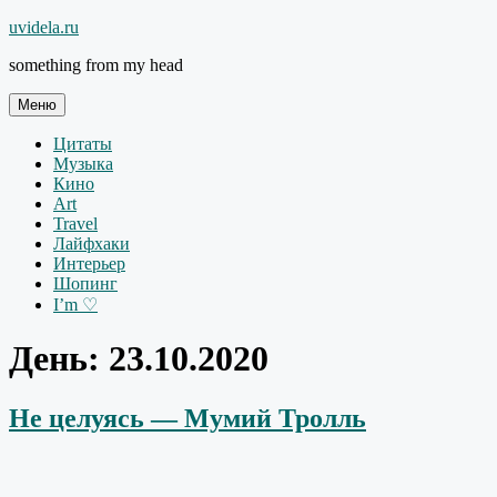
Перейти
uvidela.ru
к
something from my head
содержимому
Меню
Цитаты
Музыка
Кино
Art
Travel
Лайфхаки
Интерьер
Шопинг
I’m ♡
День:
23.10.2020
Не целуясь — Мумий Тролль