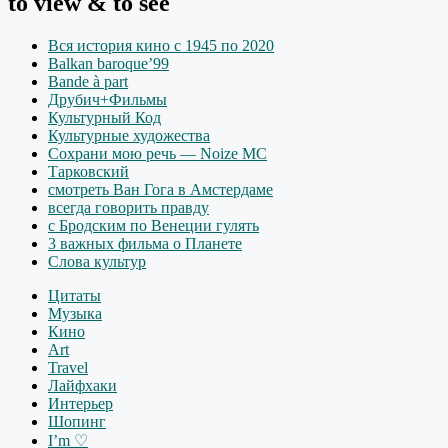
to view & to see
Вся история кино с 1945 по 2020
Balkan baroque’99
Bande à part
Друбич+Фильмы
Культурный Код
Культурные художества
Сохрани мою речь — Noize MC
Тарковский
смотреть Ван Гога в Амстердаме
всегда говорить правду
с Бродским по Венеции гулять
3 важных фильма о Планете
Слова культур
Цитаты
Музыка
Кино
Art
Travel
Лайфхаки
Интерьер
Шопинг
I’m ♡