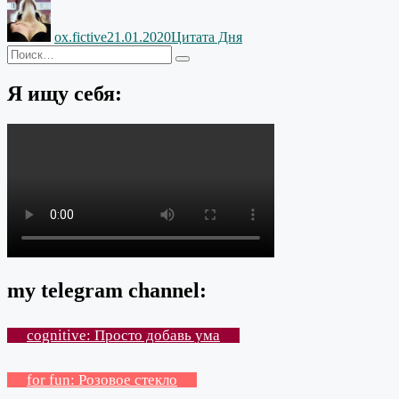
Автор
Опубликовано
Рубрики
ox.fictive
21.01.2020
Цитата Дня
Искать:
Поиск
Я ищу себя:
my telegram channel:
cognitive: Просто добавь ума
for fun: Розовое стекло