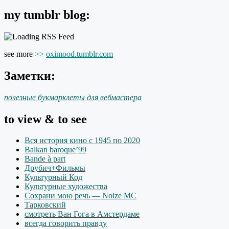
my tumblr blog:
see more
>>
oximood.tumblr.com
Заметки:
полезные букмарклеты для вебмастера
to view & to see
Вся история кино с 1945 по 2020
Balkan baroque’99
Bande à part
Друбич+Фильмы
Культурный Код
Культурные художества
Сохрани мою речь — Noize MC
Тарковский
смотреть Ван Гога в Амстердаме
всегда говорить правду