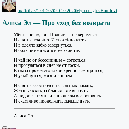
Автор
Опубликовано
Рубрики
Метки
ox.fictive
21.01.2020
29.10.2020
Музыка Дня
Bon Jovi
Алиса Эл — Про уход без возврата
Уйти – не подвиг. Подвиг — не вернуться.
И спать спокойно. И спокойно жить.
И в одеяло зябко завернуться.
И больше не писать и не звонить.
И чай не от бессонницы – согреться.
И прогуляться в снег не от тоски.
В глаза прохожего так искренне всмотреться,
И улыбнуться, жизни вопреки.
И снять с себя ночей печальных память,
Желанье взять, сейчас же все вернуть.
А подвиг – взять, и в прошлом все оставить.
И счастливо продолжить дальше путь.
Алиса Эл