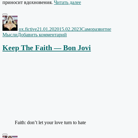
«What
приносит вдохновения.
Читать далее
is
the
Автор
Опубликовано
Рубрики
Метки
purpose
of
ox.fictive
21.01.2020
15.02.2023
Саморазвитие
life?»
к
Мысли
Добавить комментарий
записи
What
Keep The Faith — Bon Jovi
is
the
purpose
of
life?
Faith: don’t let your love turn to hate