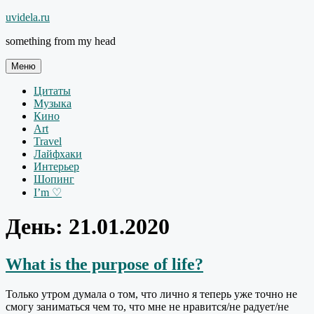
Перейти
uvidela.ru
к
something from my head
содержимому
Меню
Цитаты
Музыка
Кино
Art
Travel
Лайфхаки
Интерьер
Шопинг
I’m ♡
День:
21.01.2020
What is the purpose of life?
Только утром думала о том, что лично я теперь уже точно не
смогу заниматься чем то, что мне не нравится/не радует/не